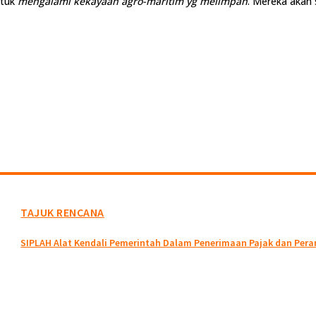
ntuk
mengalami kekayaan agro-maritim yg melimpah
. Mereka akan s
TAJUK RENCANA
SIPLAH Alat Kendali Pemerintah Dalam Penerimaan Pajak dan Peran