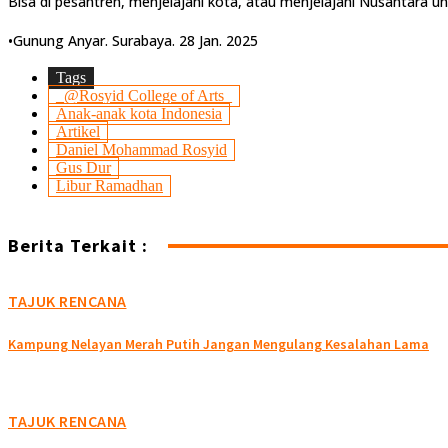
Bisa di pesantren, menjelajahi kota, atau menjelajahi Nusantara u
•Gunung Anyar. Surabaya. 28 Jan. 2025
Tags
_@Rosyid College of Arts_
Anak-anak kota Indonesia
Artikel
Daniel Mohammad Rosyid
Gus Dur
Libur Ramadhan
Berita Terkait :
TAJUK RENCANA
Kampung Nelayan Merah Putih Jangan Mengulang Kesalahan Lama
TAJUK RENCANA