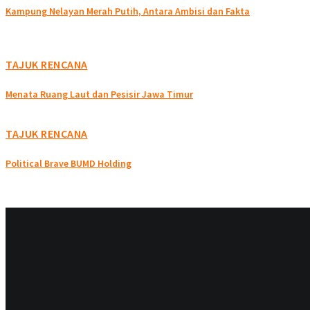
Kampung Nelayan Merah Putih, Antara Ambisi dan Fakta
TAJUK RENCANA
Menata Ruang Laut dan Pesisir Jawa Timur
TAJUK RENCANA
Political Brave BUMD Holding
TAJUK RENCANA
Demokrasi, Pangan Dan Raut Wajah Di Sudut-Sudut...
TAJUK RENCANA