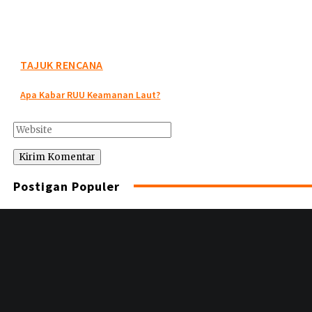
TAJUK RENCANA
Apa Kabar RUU Keamanan Laut?
Postigan Populer
Informasi
Disclaimer
Redaksi