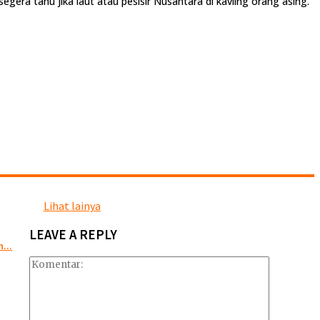
egera tahu jika laut atau pesisir Nusantara di kavling orang asing.
Lihat lainya
LEAVE A REPLY
...