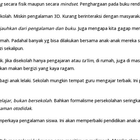
ng
secara fisik maupun secara
mindset
. Penghargaan pada buku renda
ekolah. Miskin pengalaman 3D. Kurang berinteraksi dengan masyarak
ijauhkan dari pengalaman dan buku
. Juga mengapa kita gagap memb
rumah. Padahal banyak yg bisa dilakukan bersama anak-anak mereka 
i sekalipun.
k. Jika disekolah hanya pengajaran atau
ta’lim
, di rumah, juga di ma
akan makan bergizi yang kaya ragam.
i bagi anak lelaki. Sekolah mungkin tempat guru mengajar terbaik. I
lajar, bukan bersekolah
. Bahkan formalisme persekolahan seringka
 zaman otodidak
.
perkaya pengalaman siswa. Ini akan memperbaiki pendidikan anak-an