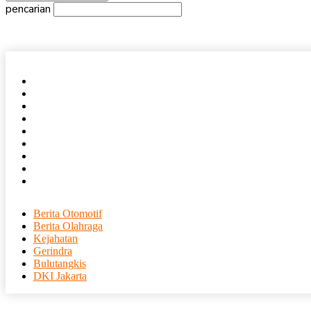
pencarian
Beranda
Nasional
Daerah
Internasional
Ekonomi
Olahraga
Entertainment
Tajuk Rencana
Humas
Berita Otomotif
Berita Olahraga
Kejahatan
Gerindra
Bulutangkis
DKI Jakarta