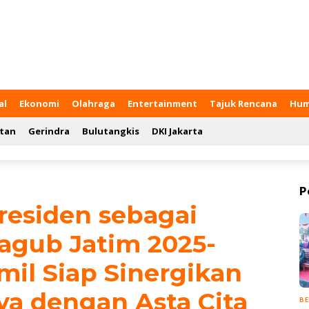
al
Ekonomi
Olahraga
Entertainment
Tajuk Rencana
Hum
tan
Gerindra
Bulutangkis
DKI Jakarta
P
residen sebagai
agub Jatim 2025-
mil Siap Sinergikan
ya dengan Asta Cita
BE