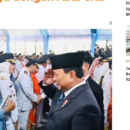
Pl
Up
Bh
0
BE
Ju
Ba
92