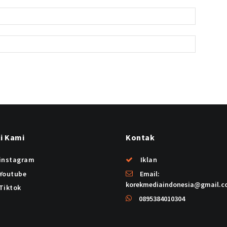
ti Kami
Kontak
instagram
Iklan
Youtube
Email:
korekmediaindonesia@gmail.
Tiktok
0895384010304