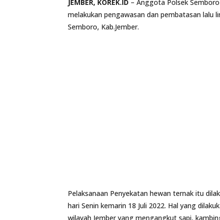
JEMBER, KOREK.ID
– Anggota Polsek Semboro b
melakukan pengawasan dan pembatasan lalu li
Semboro, Kab.Jember.
Pelaksanaan Penyekatan hewan ternak itu dilak
hari Senin kemarin 18 Juli 2022. Hal yang dil
wilayah Jember yang mengangkut sapi, kambing