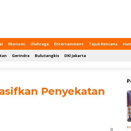
al
Ekonomi
Olahraga
Entertainment
Tajuk Rencana
Hum
tan
Gerindra
Bulutangkis
DKI Jakarta
P
asifkan Penyekatan
BE
0