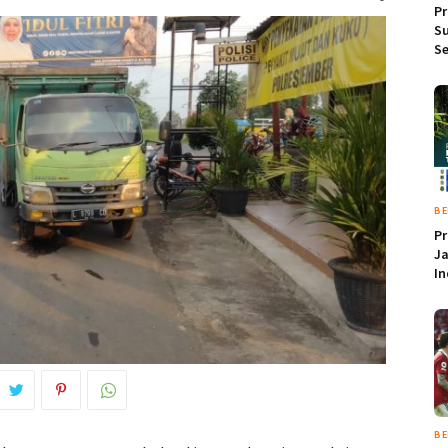
P
Su
Se
BE
Pr
Ja
In
BE