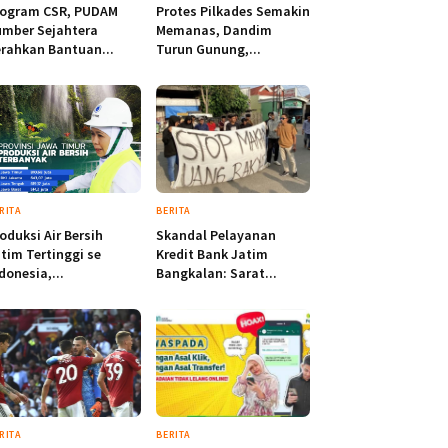
rogram CSR, PUDAM
Protes Pilkades Semakin
mber Sejahtera
Memanas, Dandim
rahkan Bantuan...
Turun Gunung,...
RITA
BERITA
oduksi Air Bersih
Skandal Pelayanan
tim Tertinggi se
Kredit Bank Jatim
donesia,...
Bangkalan: Sarat...
RITA
BERITA