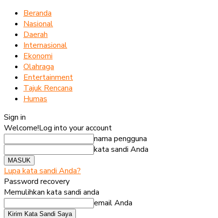
Beranda
Nasional
Daerah
Internasional
Ekonomi
Olahraga
Entertainment
Tajuk Rencana
Humas
Sign in
Welcome!
Log into your account
nama pengguna
kata sandi Anda
Lupa kata sandi Anda?
Password recovery
Memulihkan kata sandi anda
email Anda