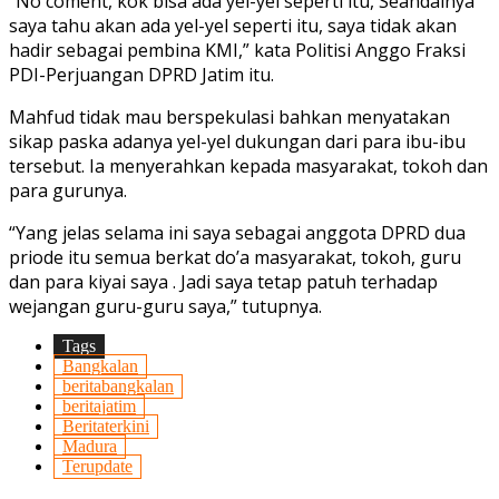
“No coment, kok bisa ada yel-yel seperti itu, Seandainya
saya tahu akan ada yel-yel seperti itu, saya tidak akan
hadir sebagai pembina KMI,” kata Politisi Anggo Fraksi
PDI-Perjuangan DPRD Jatim itu.
Mahfud tidak mau berspekulasi bahkan menyatakan
sikap paska adanya yel-yel dukungan dari para ibu-ibu
tersebut. Ia menyerahkan kepada masyarakat, tokoh dan
para gurunya.
“Yang jelas selama ini saya sebagai anggota DPRD dua
priode itu semua berkat do’a masyarakat, tokoh, guru
dan para kiyai saya . Jadi saya tetap patuh terhadap
wejangan guru-guru saya,” tutupnya.
Tags
Bangkalan
beritabangkalan
beritajatim
Beritaterkini
Madura
Terupdate