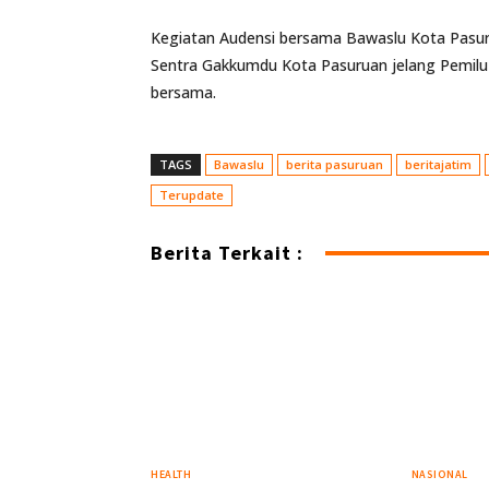
Kegiatan Audensi bersama Bawaslu Kota Pasu
Sentra Gakkumdu Kota Pasuruan jelang Pemilu 
bersama.
TAGS
Bawaslu
berita pasuruan
beritajatim
Terupdate
Berita Terkait :
HEALTH
NASIONAL