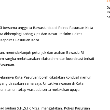
BE
Gu
Re
K
Si bersama anggota Bawaslu tiba di Polres Pasuruan Kota
ta didampingi Kabag Ops dan Kasat Reskrim Polres
 Kapolres Pasuruan Kota.
n, menindaklanjuti petunjuk dan arahan Bawaslu RI
lam rangka melaksanakan silaturahmi dan koordinasi terkait
Pasuruan.
belumnya Kota Pasuruan boleh dikatakan kondusif namun
si yang dirasakan sama saja. Untuk kerawanan di Kota
awan namun tetap waspada serta melakukan upaya
auhari S,H.,S.I.K.M.S.i., mengatakan, Polres Pasuruan