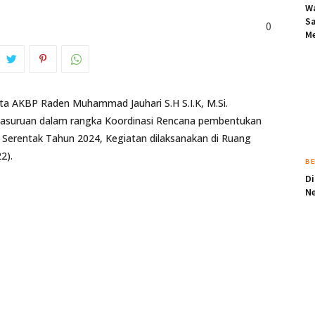
Wa
S
0
Me
ta AKBP Raden Muhammad Jauhari S.H S.I.K, M.Si.
Pasuruan dalam rangka Koordinasi Rencana pembentukan
Serentak Tahun 2024, Kegiatan dilaksanakan di Ruang
2).
BE
D
Ne