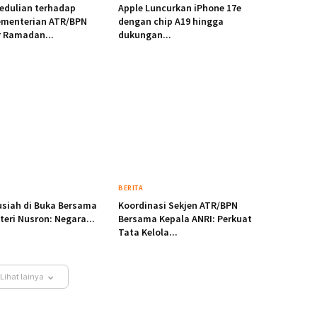
edulian terhadap
Apple Luncurkan iPhone 17e
ementerian ATR/BPN
dengan chip A19 hingga
r Ramadan...
dukungan...
BERITA
usiah di Buka Bersama
Koordinasi Sekjen ATR/BPN
eri Nusron: Negara...
Bersama Kepala ANRI: Perkuat
Tata Kelola...
Lihat lainya