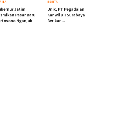
RITA
BERITA
bernur Jatim
Unix, PT Pegadaian
smikan Pasar Baru
Kanwil XII Surabaya
ertosono Nganjuk
Berikan...