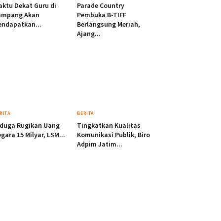
ktu Dekat Guru di
Parade Country
ampang Akan
Pembuka B-TIFF
ndapatkan...
Berlangsung Meriah,
Ajang...
RITA
BERITA
iduga Rugikan Uang
Tingkatkan Kualitas
gara 15 Milyar, LSM...
Komunikasi Publik, Biro
Adpim Jatim...