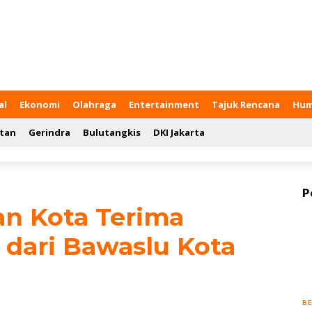
al
Ekonomi
Olahraga
Entertainment
Tajuk Rencana
Hum
tan
Gerindra
Bulutangkis
DKI Jakarta
P
an Kota Terima
 dari Bawaslu Kota
BE