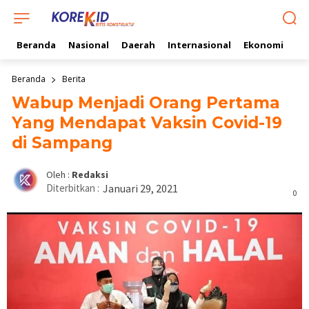
Beranda
Nasional
Daerah
Internasional
Ekonomi
Ol
Beranda
Berita
Wabup Menjadi Orang Pertama
Yang Mendapat Vaksin Covid-19
di Sampang
Oleh :
Redaksi
Diterbitkan :
Januari 29, 2021
0