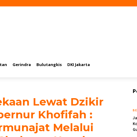
al
Ekonomi
Olahraga
Entertainment
Tajuk Rencana
Hum
tan
Gerindra
Bulutangkis
DKI Jakarta
P
kaan Lewat Dzikir
ernur Khofifah :
BE
Ja
rmunajat Melalui
Ko
Gu