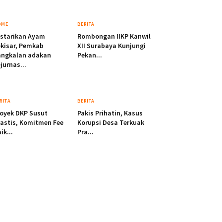
OME
BERITA
starikan Ayam
Rombongan IIKP Kanwil
kisar, Pemkab
XII Surabaya Kunjungi
angkalan adakan
Pekan...
jurnas...
RITA
BERITA
oyek DKP Susut
Pakis Prihatin, Kasus
astis, Komitmen Fee
Korupsi Desa Terkuak
ik...
Pra...