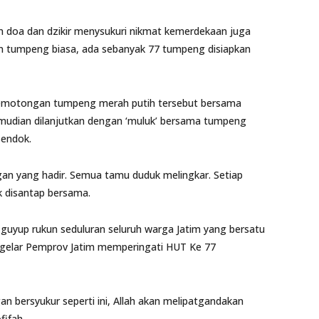
m doa dan dzikir menysukuri nikmat kemerdekaan juga
n tumpeng biasa, ada sebanyak 77 tumpeng disiapkan
pemotongan tumpeng merah putih tersebut bersama
emudian dilanjutkan dengan ‘muluk’ bersama tumpeng
sendok.
ngan yang hadir. Semua tamu duduk melingkar. Setiap
k disantap bersama.
uyup rukun seduluran seluruh warga Jatim yang bersatu
digelar Pemprov Jatim memperingati HUT Ke 77
gan bersyukur seperti ini, Allah akan melipatgandakan
fifah.