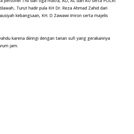
a personel TNI dari tiga matra, AD, AL dan AU serta POLRI
ilawah.. Turut hadir pula KH Dr. Reza Ahmad Zahid dari
ausiyah kebangsaan, KH. D Zawawi Imron serta majelis
ahdu karena diiringi dengan tarian sufi yang gerakannya
arum jam.