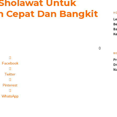
n Sholawat Untuk
ih Cepat Dan Bangkit
H
Le
Be
B
Ke
0
BE
Pr
Facebook
Dr
Na
Twitter
Pinterest
WhatsApp