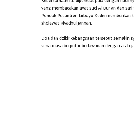
Kebersamaan itu diperkuat pula dengan hadirny
yang membacakan ayat suci Al Qur’an dan sari t
Pondok Pesantren Lirboyo Kediri memberikan t
sholawat Riyadhul Jannah.
Doa dan dzikir kebangsaan tersebut semakin sy
senantiasa berputar berlawanan dengan arah j