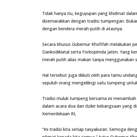
Tidak hanya itu, keguyupan yang khidmat dala
disemarakkan dengan tradisi tumpengan. Buka
dengan bendera merah-putih di atasnya.
Secara khusus Gubernur Khofifah melakukan 
Dankodiklatal serta Forkopimda Jatim. Yang k
merah putih alias makan tanpa menggunakan 
Hal tersebut juga diikuti oleh para tamu unda
sepuluh orang mengelilingi satu tumpeng untu
Tradisi muluk tumpeng bersama ini menambah g
dalam acara doa dan dzikir kebangsaan yang 
Kemerdekaan RI,
“Ini tradisi kita setiap tasyakuran. Semoga den
nikmat kepada kita semua,” tutur Gubernur Kho