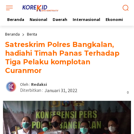
Beranda
Nasional
Daerah
Internasional
Ekonomi
Ol
Beranda
Berita
Satreskrim Polres Bangkalan,
hadiahi Timah Panas Terhadap
Tiga Pelaku komplotan
Curanmor
Oleh :
Redaksi
Diterbitkan :
Januari 31, 2022
0