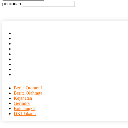
pencarian
Beranda
Nasional
Daerah
Internasional
Ekonomi
Olahraga
Entertainment
Tajuk Rencana
Humas
Berita Otomotif
Berita Olahraga
Kejahatan
Gerindra
Bulutangkis
DKI Jakarta