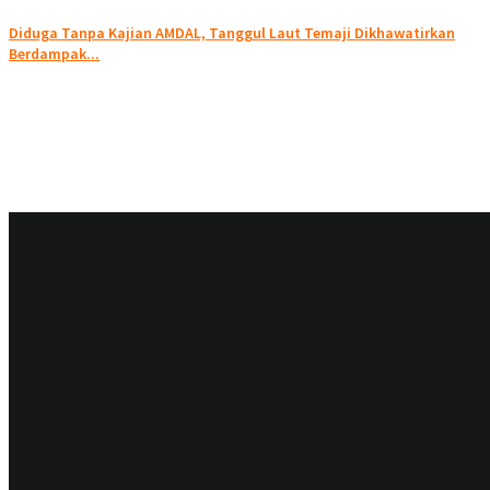
Diduga Tanpa Kajian AMDAL, Tanggul Laut Temaji Dikhawatirkan
Berdampak...
BERITA
Peringati HKG PKK ke-52, Pj Gubernur Adhy:...
DAERAH
Tak Ingin Kecolongan, Cek Point Banyuwangi-Situbondo Berlaku...
BERITA