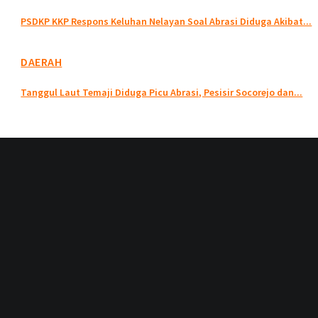
PSDKP KKP Respons Keluhan Nelayan Soal Abrasi Diduga Akibat...
DAERAH
Tanggul Laut Temaji Diduga Picu Abrasi, Pesisir Socorejo dan...
Informasi
Disclaimer
Redaksi
Tentang kami
Pedoman Media Siber
Ikuti Kami