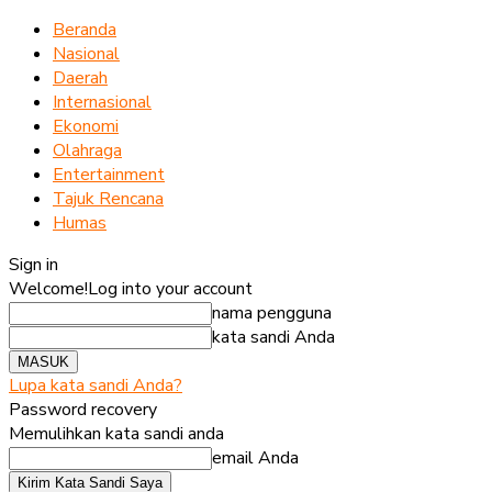
Beranda
Nasional
Daerah
Internasional
Ekonomi
Olahraga
Entertainment
Tajuk Rencana
Humas
Sign in
Welcome!
Log into your account
nama pengguna
kata sandi Anda
Lupa kata sandi Anda?
Password recovery
Memulihkan kata sandi anda
email Anda