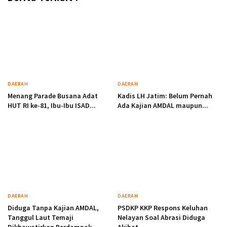
DAERAH
DAERAH
Menang Parade Busana Adat
Kadis LH Jatim: Belum Pernah
HUT RI ke-81, Ibu-Ibu ISAD...
Ada Kajian AMDAL maupun...
DAERAH
DAERAH
Diduga Tanpa Kajian AMDAL,
PSDKP KKP Respons Keluhan
Tanggul Laut Temaji
Nelayan Soal Abrasi Diduga
Dikhawatirkan Berdampak...
Akibat...