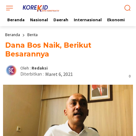
Beranda
Nasional
Daerah
Internasional
Ekonomi
Ol
Beranda
Berita
Dana Bos Naik, Berikut
Besarannya
Oleh :
Redaksi
Diterbitkan :
Maret 6, 2021
0