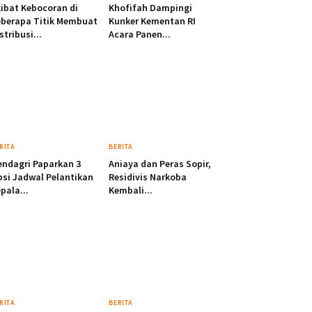
ibat Kebocoran di
Khofifah Dampingi
berapa Titik Membuat
Kunker Kementan RI
stribusi...
Acara Panen...
RITA
BERITA
ndagri Paparkan 3
Aniaya dan Peras Sopir,
si Jadwal Pelantikan
Residivis Narkoba
pala...
Kembali...
RITA
BERITA