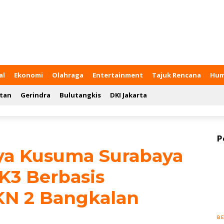
al
Ekonomi
Olahraga
Entertainment
Tajuk Rencana
Hum
tan
Gerindra
Bulutangkis
DKI Jakarta
P
aya Kusuma Surabaya
K3 Berbasis
KN 2 Bangkalan
BE