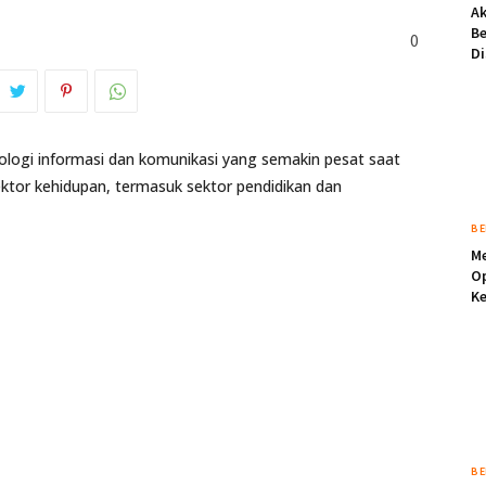
Ak
Be
0
Di
ogi informasi dan komunikasi yang semakin pesat saat
tor kehidupan, termasuk sektor pendidikan dan
BE
Me
Op
Ke
BE