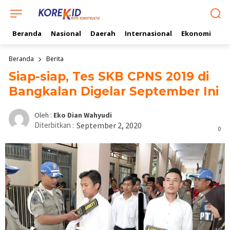
Beranda
Nasional
Daerah
Internasional
Ekonomi
Ol
Beranda
Berita
Siap-siap, Tes SKB CPNS 2019 di
Bangkalan Digelar September Ini
Oleh :
Eko Dian Wahyudi
Diterbitkan :
September 2, 2020
0