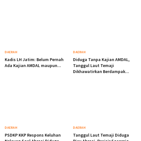
DAERAH
DAERAH
Kadis LH Jatim: Belum Pernah
Diduga Tanpa Kajian AMDAL,
Ada Kajian AMDAL maupun...
Tanggul Laut Temaji
Dikhawatirkan Berdampak...
DAERAH
DAERAH
PSDKP KKP Respons Keluhan
Tanggul Laut Temaji Diduga
Nelayan Soal Abrasi Diduga
Picu Abrasi, Pesisir Socorejo