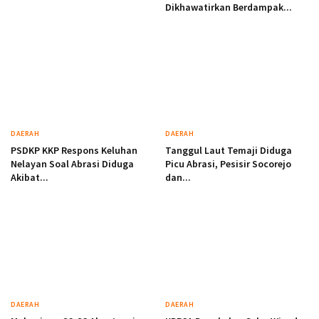
Dikhawatirkan Berdampak...
DAERAH
DAERAH
PSDKP KKP Respons Keluhan
Tanggul Laut Temaji Diduga
Nelayan Soal Abrasi Diduga
Picu Abrasi, Pesisir Socorejo
Akibat...
dan...
DAERAH
DAERAH