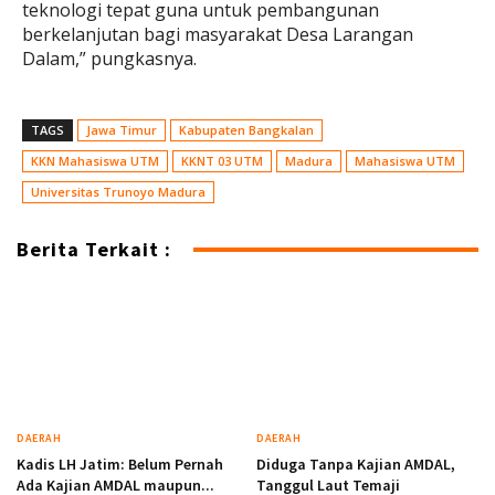
teknologi tepat guna untuk pembangunan
berkelanjutan bagi masyarakat Desa Larangan
Dalam,” pungkasnya.
TAGS
Jawa Timur
Kabupaten Bangkalan
KKN Mahasiswa UTM
KKNT 03 UTM
Madura
Mahasiswa UTM
Universitas Trunoyo Madura
Berita Terkait :
DAERAH
DAERAH
Kadis LH Jatim: Belum Pernah
Diduga Tanpa Kajian AMDAL,
Ada Kajian AMDAL maupun...
Tanggul Laut Temaji