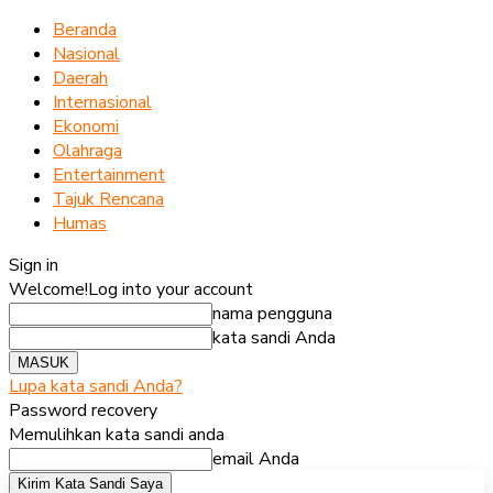
Beranda
Nasional
Daerah
Internasional
Ekonomi
Olahraga
Entertainment
Tajuk Rencana
Humas
Sign in
Welcome!
Log into your account
nama pengguna
kata sandi Anda
Lupa kata sandi Anda?
Password recovery
Memulihkan kata sandi anda
email Anda