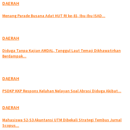
DAERAH
Menang Parade Busana Adat HUT RI ke-81, Ibu-Ibu ISAD...
DAERAH
Diduga Tanpa Kajian AMDAL, Tanggul Laut Temaji Dikhawatirkan
Berdampak...
DAERAH
PSDKP KKP Respons Keluhan Nelayan Soal Abrasi Diduga Akibat...
DAERAH
Mahasiswa S2-S3 Akuntansi UTM Dibekali Strategi Tembus Jurnal
Scopus...