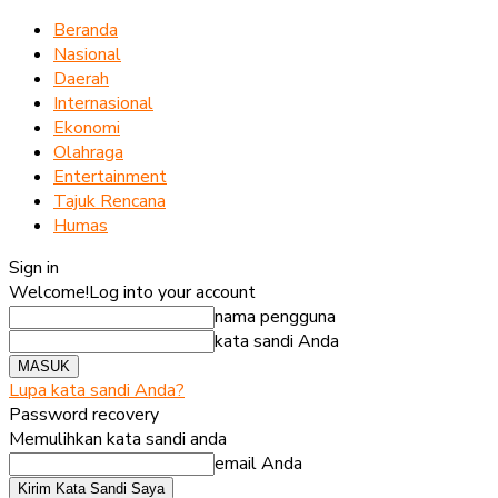
Beranda
Nasional
Daerah
Internasional
Ekonomi
Olahraga
Entertainment
Tajuk Rencana
Humas
Sign in
Welcome!
Log into your account
nama pengguna
kata sandi Anda
Lupa kata sandi Anda?
Password recovery
Memulihkan kata sandi anda
email Anda