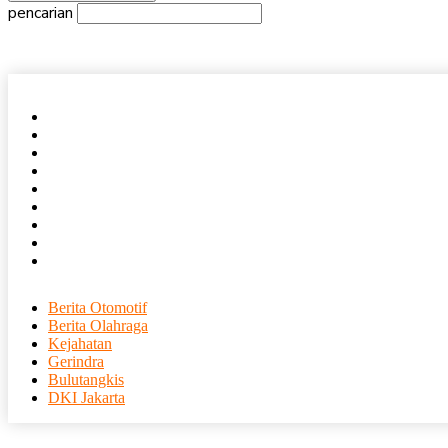
pencarian
Beranda
Nasional
Daerah
Internasional
Ekonomi
Olahraga
Entertainment
Tajuk Rencana
Humas
Berita Otomotif
Berita Olahraga
Kejahatan
Gerindra
Bulutangkis
DKI Jakarta