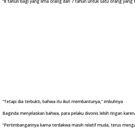
“8 tahun bagi yang lima orang dan 7 tahun untuk satu orang yang 
“Tetapi dia terbukti, bahwa itu ikut membantunya,” imbuhnya
Baginda menjelaskan bahwa, para pelaku divonis lebih ringan karen
“Pertimbangannya karna terdakwa masih relatif muda, terus menga