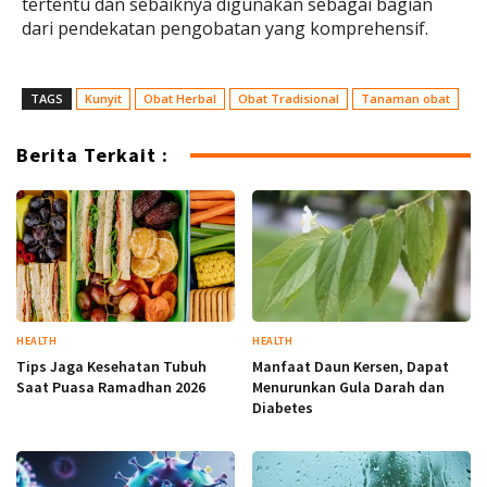
tertentu dan sebaiknya digunakan sebagai bagian
dari pendekatan pengobatan yang komprehensif.
TAGS
Kunyit
Obat Herbal
Obat Tradisional
Tanaman obat
Berita Terkait :
HEALTH
HEALTH
Tips Jaga Kesehatan Tubuh
Manfaat Daun Kersen, Dapat
Saat Puasa Ramadhan 2026
Menurunkan Gula Darah dan
Diabetes