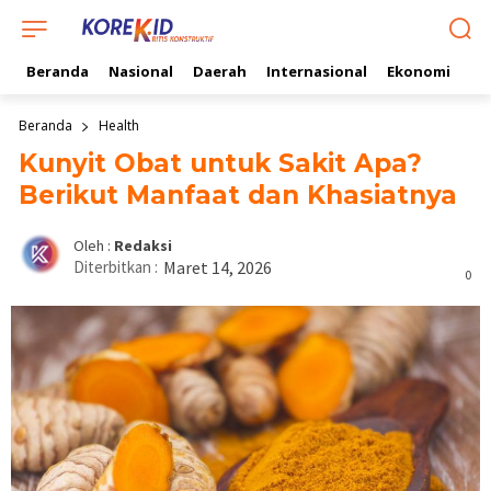
Beranda
Nasional
Daerah
Internasional
Ekonomi
Ol
Beranda
Health
Kunyit Obat untuk Sakit Apa?
Berikut Manfaat dan Khasiatnya
Oleh :
Redaksi
Diterbitkan :
Maret 14, 2026
0