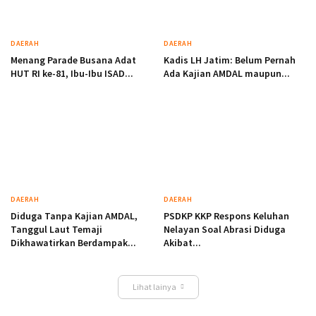
DAERAH
DAERAH
Menang Parade Busana Adat
Kadis LH Jatim: Belum Pernah
HUT RI ke-81, Ibu-Ibu ISAD...
Ada Kajian AMDAL maupun...
DAERAH
DAERAH
Diduga Tanpa Kajian AMDAL,
PSDKP KKP Respons Keluhan
Tanggul Laut Temaji
Nelayan Soal Abrasi Diduga
Dikhawatirkan Berdampak...
Akibat...
Lihat lainya