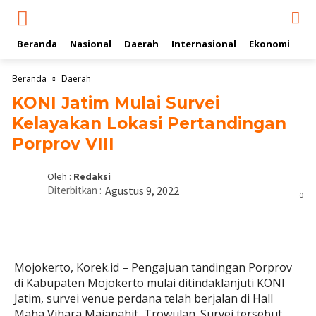
Beranda
Nasional
Daerah
Internasional
Ekonomi
Ol
Beranda
Daerah
KONI Jatim Mulai Survei
Kelayakan Lokasi Pertandingan
Porprov VIII
Oleh :
Redaksi
Diterbitkan :
Agustus 9, 2022
0
Mojokerto, Korek.id – Pengajuan tandingan Porprov
di Kabupaten Mojokerto mulai ditindaklanjuti KONI
Jatim, survei venue perdana telah berjalan di Hall
Maha Vihara Majapahit, Trowulan. Survei tersebut