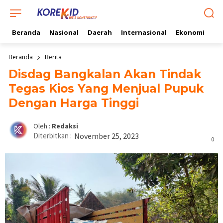
Beranda
Nasional
Daerah
Internasional
Ekonomi
Ol
Beranda
Berita
Disdag Bangkalan Akan Tindak
Tegas Kios Yang Menjual Pupuk
Dengan Harga Tinggi
Oleh :
Redaksi
Diterbitkan :
November 25, 2023
0