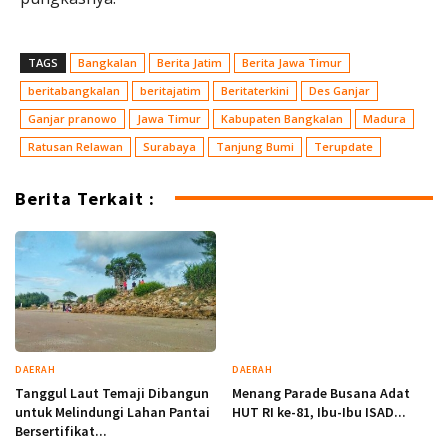
TAGS
Bangkalan
Berita Jatim
Berita Jawa Timur
beritabangkalan
beritajatim
Beritaterkini
Des Ganjar
Ganjar pranowo
Jawa Timur
Kabupaten Bangkalan
Madura
Ratusan Relawan
Surabaya
Tanjung Bumi
Terupdate
Berita Terkait :
DAERAH
DAERAH
Tanggul Laut Temaji Dibangun
Menang Parade Busana Adat
untuk Melindungi Lahan Pantai
HUT RI ke-81, Ibu-Ibu ISAD...
Bersertifikat...