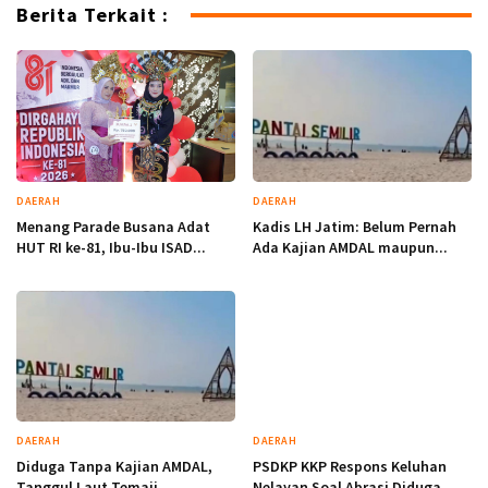
Berita Terkait :
DAERAH
DAERAH
Menang Parade Busana Adat
Kadis LH Jatim: Belum Pernah
HUT RI ke-81, Ibu-Ibu ISAD...
Ada Kajian AMDAL maupun...
DAERAH
DAERAH
Diduga Tanpa Kajian AMDAL,
PSDKP KKP Respons Keluhan
Tanggul Laut Temaji
Nelayan Soal Abrasi Diduga