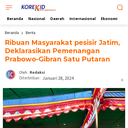
Beranda
Nasional
Daerah
Internasional
Ekonomi
Ol
Beranda
Berita
Ribuan Masyarakat pesisir Jatim,
Deklarasikan Pemenangan
Prabowo-Gibran Satu Putaran
Oleh :
Redaksi
Diterbitkan :
Januari 28, 2024
0