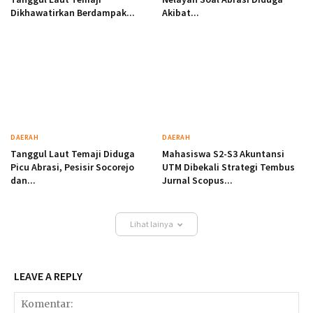
Dikhawatirkan Berdampak...
Akibat...
DAERAH
DAERAH
Tanggul Laut Temaji Diduga
Mahasiswa S2-S3 Akuntansi
Picu Abrasi, Pesisir Socorejo
UTM Dibekali Strategi Tembus
dan...
Jurnal Scopus...
Lihat lainya
LEAVE A REPLY