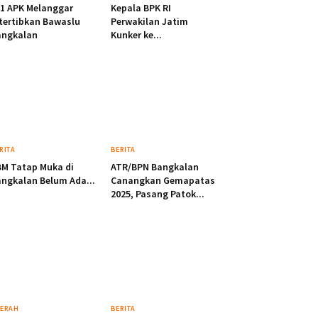
1 APK Melanggar
Kepala BPK RI
tertibkan Bawaslu
Perwakilan Jatim
angkalan
Kunker ke...
RITA
BERITA
M Tatap Muka di
ATR/BPN Bangkalan
ngkalan Belum Ada...
Canangkan Gemapatas
2025, Pasang Patok...
ERAH
BERITA