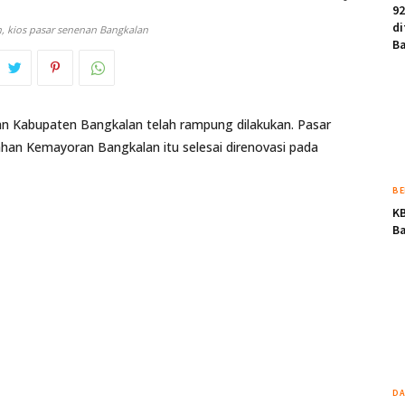
92
di
, kios pasar senenan Bangkalan
B
n Kabupaten Bangkalan telah rampung dilakukan. Pasar
rahan Kemayoran Bangkalan itu selesai direnovasi pada
BE
KB
Ba
DA