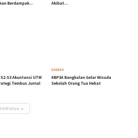
kan Berdampak...
Akibat...
DAERAH
S2-S3 Akuntansi UTM
KBP3A Bangkalan Gelar Wisuda
trategi Tembus Jurnal
Sekolah Orang Tua Hebat
Lihat lainya