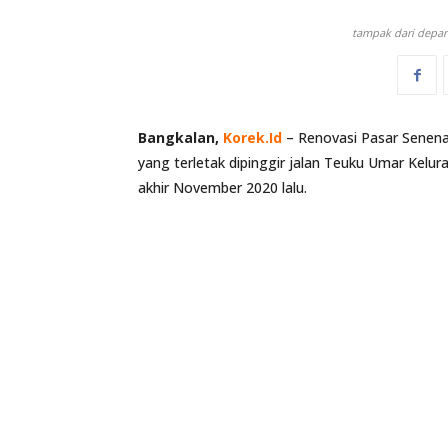
tampak dari depan
Bangkalan,
Korek.Id
– Renovasi Pasar Senena
yang terletak dipinggir jalan Teuku Umar Kelu
akhir November 2020 lalu.