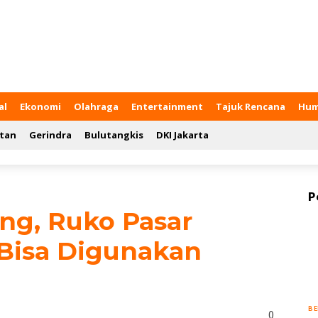
al
Ekonomi
Olahraga
Entertainment
Tajuk Rencana
Hum
tan
Gerindra
Bulutangkis
DKI Jakarta
P
ng, Ruko Pasar
Bisa Digunakan
BE
0