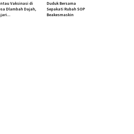
ntau Vaksinasi di
Duduk Bersama
esa Dlambah Dajah,
Sepakati Rubah SOP
jari...
Beakesmaskin