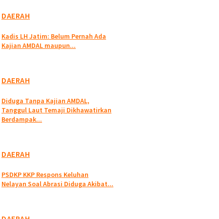
DAERAH
Kadis LH Jatim: Belum Pernah Ada
Kajian AMDAL maupun...
DAERAH
Diduga Tanpa Kajian AMDAL,
Tanggul Laut Temaji Dikhawatirkan
Berdampak...
DAERAH
PSDKP KKP Respons Keluhan
Nelayan Soal Abrasi Diduga Akibat...
DAERAH