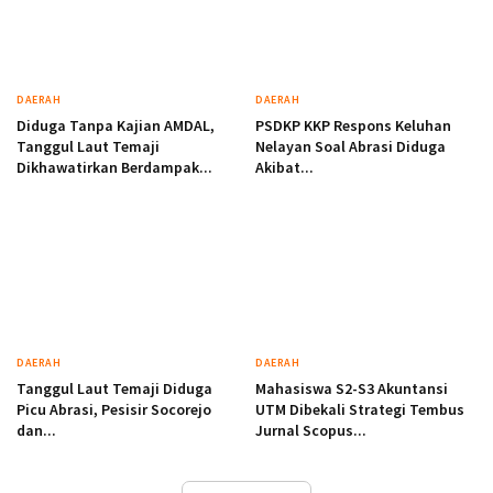
DAERAH
DAERAH
Diduga Tanpa Kajian AMDAL,
PSDKP KKP Respons Keluhan
Tanggul Laut Temaji
Nelayan Soal Abrasi Diduga
Dikhawatirkan Berdampak...
Akibat...
DAERAH
DAERAH
Tanggul Laut Temaji Diduga
Mahasiswa S2-S3 Akuntansi
Picu Abrasi, Pesisir Socorejo
UTM Dibekali Strategi Tembus
dan...
Jurnal Scopus...