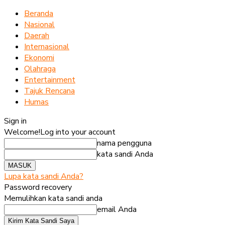
Beranda
Nasional
Daerah
Internasional
Ekonomi
Olahraga
Entertainment
Tajuk Rencana
Humas
Sign in
Welcome!
Log into your account
nama pengguna
kata sandi Anda
Lupa kata sandi Anda?
Password recovery
Memulihkan kata sandi anda
email Anda