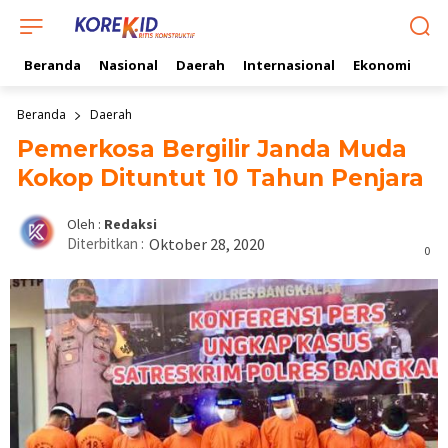
Beranda
Nasional
Daerah
Internasional
Ekonomi
Ol
Beranda
Daerah
Pemerkosa Bergilir Janda Muda
Kokop Dituntut 10 Tahun Penjara
Oleh :
Redaksi
Diterbitkan :
Oktober 28, 2020
0