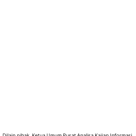
Dilain pihak, Ketua Umum Pusat Analisa Kajian Informasi