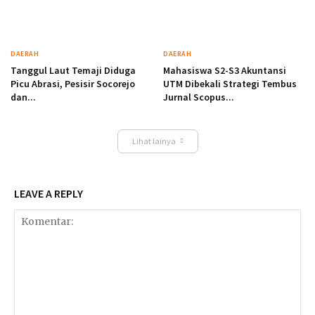
DAERAH
DAERAH
Tanggul Laut Temaji Diduga
Mahasiswa S2-S3 Akuntansi
Picu Abrasi, Pesisir Socorejo
UTM Dibekali Strategi Tembus
dan...
Jurnal Scopus...
Lihat lainya
LEAVE A REPLY