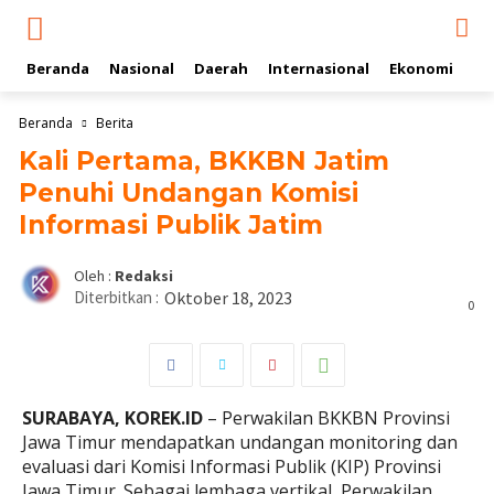
Beranda
Nasional
Daerah
Internasional
Ekonomi
Ol
Beranda
Berita
Kali Pertama, BKKBN Jatim
Penuhi Undangan Komisi
Informasi Publik Jatim
Oleh :
Redaksi
Diterbitkan :
Oktober 18, 2023
0
SURABAYA, KOREK.ID
– Perwakilan BKKBN Provinsi
Jawa Timur mendapatkan undangan monitoring dan
evaluasi dari Komisi Informasi Publik (KIP) Provinsi
Jawa Timur. Sebagai lembaga vertikal, Perwakilan