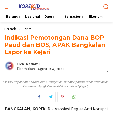
Beranda
Nasional
Daerah
Internasional
Ekonomi
Ol
Beranda
Berita
Indikasi Pemotongan Dana BOP
Paud dan BOS, APAK Bangkalan
Lapor ke Kejari
Oleh :
Redaksi
Diterbitkan :
Agustus 4, 2021
0
Asosiasi Pegiat Anti Korupsi (APAK) Bangkalan saat melaporkan Dinas Pendidikan
Kabupaten Bangkalan ke Kejaksaan Negeri (Kejari)
BANGKALAN, KOREK.ID
– Asosiasi Pegiat Anti Korupsi