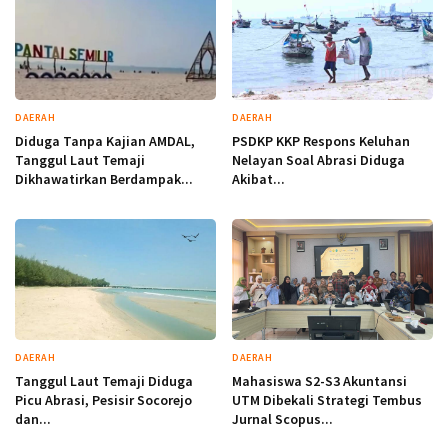
DAERAH
DAERAH
Diduga Tanpa Kajian AMDAL,
PSDKP KKP Respons Keluhan
Tanggul Laut Temaji
Nelayan Soal Abrasi Diduga
Dikhawatirkan Berdampak...
Akibat...
DAERAH
DAERAH
Tanggul Laut Temaji Diduga
Mahasiswa S2-S3 Akuntansi
Picu Abrasi, Pesisir Socorejo
UTM Dibekali Strategi Tembus
dan...
Jurnal Scopus...