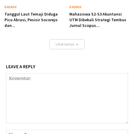
DAERAH
DAERAH
Tanggul Laut Temaji Diduga
Mahasiswa S2-S3 Akuntansi
Picu Abrasi, Pesisir Socorejo
UTM Dibekali Strategi Tembus
dan...
Jurnal Scopus...
Lihat lainya
LEAVE A REPLY