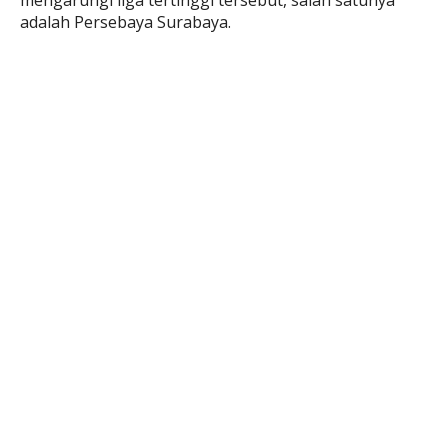
mengarungi liga tertinggi tersebut, salah satunya
adalah Persebaya Surabaya.