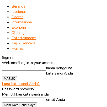
Beranda
Nasional
Daerah
Internasional
Ekonomi
Olahraga
Entertainment
Tajuk Rencana
Humas
Sign in
Welcome!
Log into your account
nama pengguna
kata sandi Anda
Lupa kata sandi Anda?
Password recovery
Memulihkan kata sandi anda
email Anda