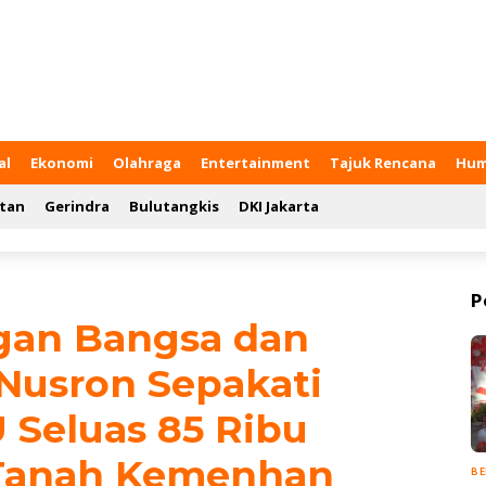
al
Ekonomi
Olahraga
Entertainment
Tajuk Rencana
Hum
tan
Gerindra
Bulutangkis
DKI Jakarta
P
gan Bangsa dan
 Nusron Sepakati
Seluas 85 Ribu
 Tanah Kemenhan
BE