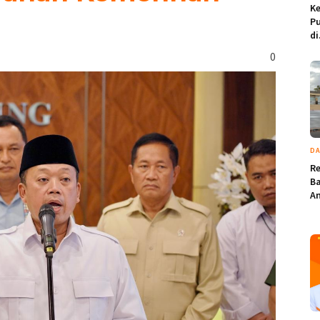
K
Pu
di
0
DA
Re
Ba
An