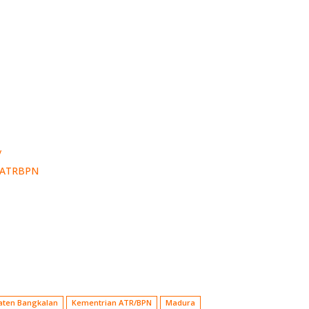
/
anATRBPN
aten Bangkalan
Kementrian ATR/BPN
Madura