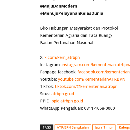
#MajuDanModern
#MenujuPelayananKelasDunia
Biro Hubungan Masyarakat dan Protokol
Kementerian Agraria dan Tata Ruang/
Badan Pertanahan Nasional
X:
x.com/kem_atrbpn
Instagram:
instagram.com/kementerian.atrbpn
Fanpage facebook:
facebook.com/kementeri
Youtube:
youtube.com/KementerianATRBPN
TikTok:
tiktok.com/@kementerian.atrbpn
Situs:
atrbpn.go.id
PPID:
ppid.atrbpn.go.id
WhatsApp Pengaduan: 0811-1068-0000
TAGS
ATR/BPN Bangkalan
Jawa Timur
Kabup