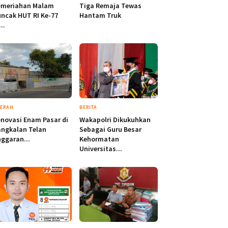
emeriahan Malam
Tiga Remaja Tewas
ncak HUT RI Ke-77
Hantam Truk
...
ERAH
BERITA
novasi Enam Pasar di
Wakapolri Dikukuhkan
ngkalan Telan
Sebagai Guru Besar
ggaran...
Kehormatan
Universitas...