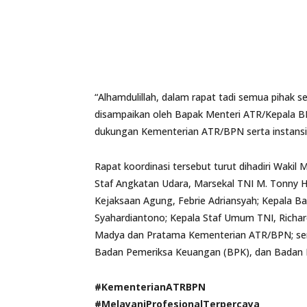
“Alhamdulillah, dalam rapat tadi semua pihak
disampaikan oleh Bapak Menteri ATR/Kepala B
dukungan Kementerian ATR/BPN serta instansi 
Rapat koordinasi tersebut turut dihadiri Waki
Staf Angkatan Udara, Marsekal TNI M. Tonny 
Kejaksaan Agung, Febrie Adriansyah; Kepala Bada
Syahardiantono; Kepala Staf Umum TNI, Richar
Madya dan Pratama Kementerian ATR/BPN; sert
Badan Pemeriksa Keuangan (BPK), dan Bada
#KementerianATRBPN
#MelayaniProfesionalTerpercaya