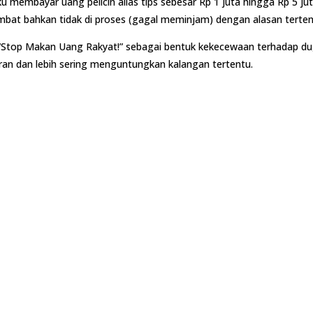
mbayar uang pelicin alias tips sebesar Rp 1 juta hingga Rp 5 juta 
mbat bahkan tidak di proses (gagal meminjam) dengan alasan terten
Stop Makan Uang Rakyat!” sebagai bentuk kekecewaan terhadap duga
aran dan lebih sering menguntungkan kalangan tertentu.