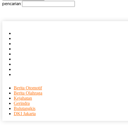
pencarian
Beranda
Nasional
Daerah
Internasional
Ekonomi
Olahraga
Entertainment
Tajuk Rencana
Humas
Berita Otomotif
Berita Olahraga
Kejahatan
Gerindra
Bulutangkis
DKI Jakarta