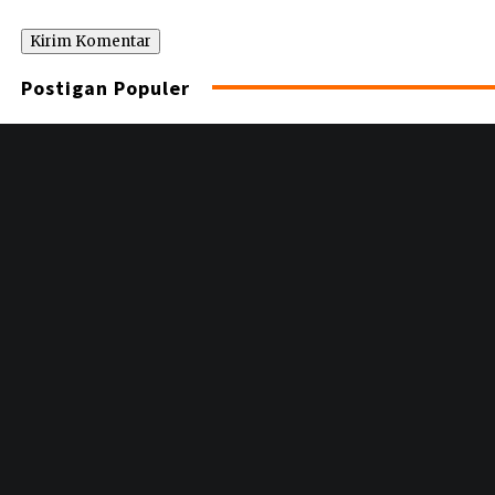
Postigan Populer
Informasi
Disclaimer
Redaksi
Tentang kami
Pedoman Media Siber
Ikuti Kami
instagram
Youtube
Tiktok