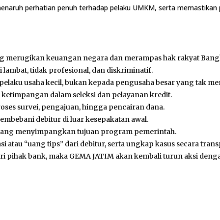
naruh perhatian penuh terhadap pelaku UMKM, serta memastikan pen
ng merugikan keuangan negara dan merampas hak rakyat Bang
 lambat, tidak profesional, dan diskriminatif.
 pelaku usaha kecil, bukan kepada pengusaha besar yang tak me
 ketimpangan dalam seleksi dan pelayanan kredit.
oses survei, pengajuan, hingga pencairan dana.
mbebani debitur di luar kesepakatan awal.
 yang menyimpangkan tujuan program pemerintah.
i atau “uang tips” dari debitur, serta ungkap kasus secara trans
dari pihak bank, maka GEMA JATIM akan kembali turun aksi denga