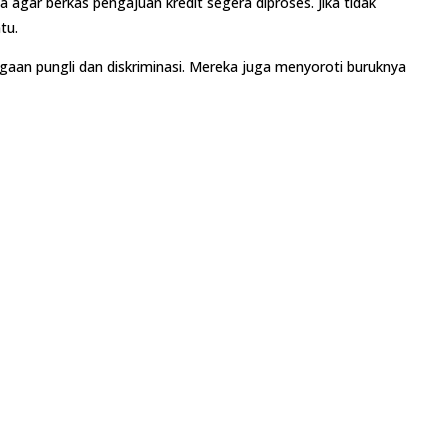
agar berkas pengajuan kredit segera diproses. Jika tidak
tu.
an pungli dan diskriminasi. Mereka juga menyoroti buruknya