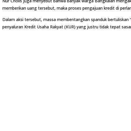
Nur Cholis juga menyebut bahwa banyak warga Bangkalan mengaku me
memberikan uang tersebut, maka proses pengajuan kredit di perla
Dalam aksi tersebut, massa membentangkan spanduk bertuliskan “
penyaluran Kredit Usaha Rakyat (KUR) yang justru tidak tepat sas