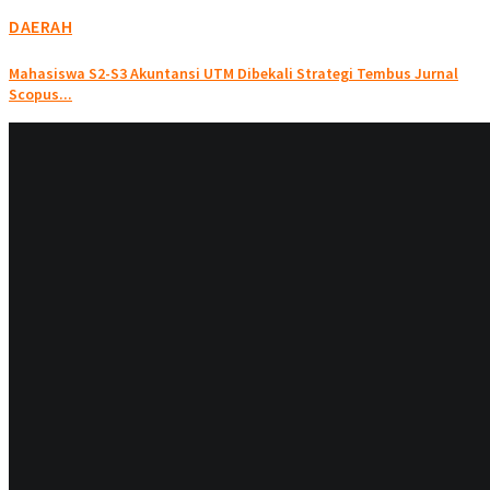
DAERAH
Mahasiswa S2-S3 Akuntansi UTM Dibekali Strategi Tembus Jurnal
Scopus...
DAERAH
BRI BO Bangkalan Salurkan Bantuan Sembako Lewat...
BERITA
Semangat Berbagi, PT Pegadaian Kanwil XII Surabaya...
DAERAH
Gegara Berebut Penumpang, Seorang Tukang Ojek di...