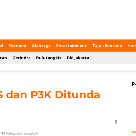
al
Ekonomi
Olahraga
Entertainment
Tajuk Rencana
Hum
tan
Gerindra
Bulutangkis
DKI Jakarta
P
 dan P3K Ditunda
0
NA
SDA Kabupaten Bangkalan