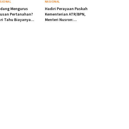
SIONAL
NASIONAL
edang Mengurus
Hadiri Perayaan Paskah
rusan Pertanahan?
Kementerian ATR/BPN,
ri Tahu Biayanya...
Menteri Nusron:...