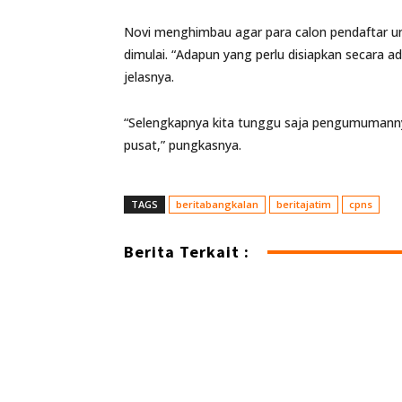
Novi menghimbau agar para calon pendaftar u
dimulai. “Adapun yang perlu disiapkan secara adm
jelasnya.
“Selengkapnya kita tunggu saja pengumumannya
pusat,” pungkasnya.
TAGS
beritabangkalan
beritajatim
cpns
Berita Terkait :