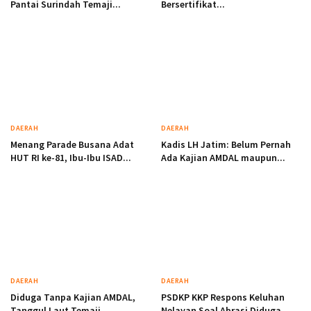
Pantai Surindah Temaji...
Bersertifikat...
DAERAH
DAERAH
Menang Parade Busana Adat
Kadis LH Jatim: Belum Pernah
HUT RI ke-81, Ibu-Ibu ISAD...
Ada Kajian AMDAL maupun...
DAERAH
DAERAH
Diduga Tanpa Kajian AMDAL,
PSDKP KKP Respons Keluhan
Tanggul Laut Temaji
Nelayan Soal Abrasi Diduga