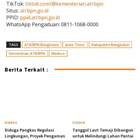
TikTok:
tiktok.com/@kementerian.atrbpn
Situs:
atrbpn.go.id
PPID:
ppid.atrbpn.go.id
WhatsApp Pengaduan: 0811-1068-0000
TAGS
ATR/BPN Bangkalan
Jawa Timur
Kabupaten Bangkalan
Kementrian ATR/BPN
Madura
Berita Terkait :
DAERAH
DAERAH
Diduga Pangkas Regulasi
Tanggul Laut Temaji Dibangun
Lingkungan, Proyek Pengaman
untuk Melindungi Lahan Pantai