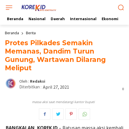
Beranda
Nasional
Daerah
Internasional
Ekonomi
Ol
Beranda
Berita
Protes Pilkades Semakin
Memanas, Dandim Turun
Gunung, Wartawan Dilarang
Meliput
Oleh :
Redaksi
Diterbitkan :
April 27, 2021
0
massa aksi saat mendatangi kantor bupati
BANGKALAN, KOREK.ID
– Ratusan massa aksi kembali