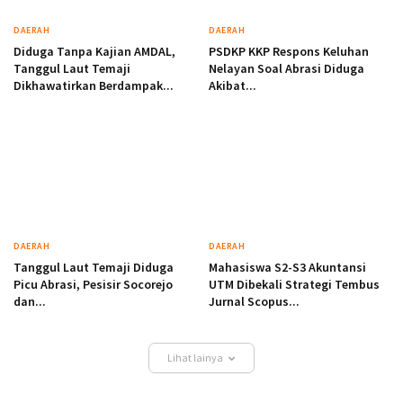
DAERAH
DAERAH
Diduga Tanpa Kajian AMDAL,
PSDKP KKP Respons Keluhan
Tanggul Laut Temaji
Nelayan Soal Abrasi Diduga
Dikhawatirkan Berdampak...
Akibat...
DAERAH
DAERAH
Tanggul Laut Temaji Diduga
Mahasiswa S2-S3 Akuntansi
Picu Abrasi, Pesisir Socorejo
UTM Dibekali Strategi Tembus
dan...
Jurnal Scopus...
Lihat lainya