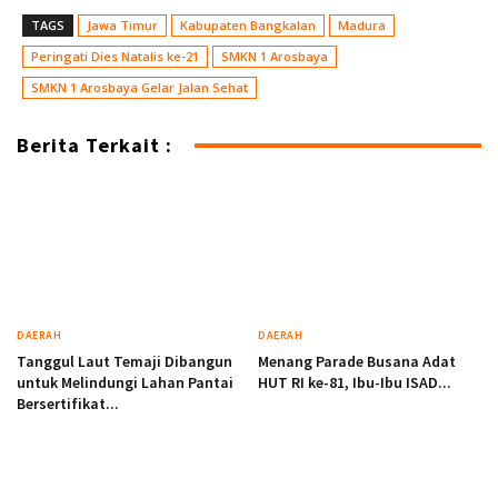
TAGS
Jawa Timur
Kabupaten Bangkalan
Madura
Peringati Dies Natalis ke-21
SMKN 1 Arosbaya
SMKN 1 Arosbaya Gelar Jalan Sehat
Berita Terkait :
DAERAH
DAERAH
Tanggul Laut Temaji Dibangun
Menang Parade Busana Adat
untuk Melindungi Lahan Pantai
HUT RI ke-81, Ibu-Ibu ISAD...
Bersertifikat...