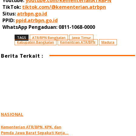
Youtube:
youtube.com/KementerianATRBPN
TikTok:
tiktok.com/@kementerian.atrbpn
Situs:
atrbpn.go.id
PPID:
ppid.atrbpn.go.id
WhatsApp Pengaduan: 0811-1068-0000
TAGS
ATR/BPN Bangkalan
Jawa Timur
Kabupaten Bangkalan
Kementrian ATR/BPN
Madura
Berita Terkait :
NASIONAL
Kementerian ATR/BPN, KPK, dan
Pemda Jawa Barat Sepakati Kerja...