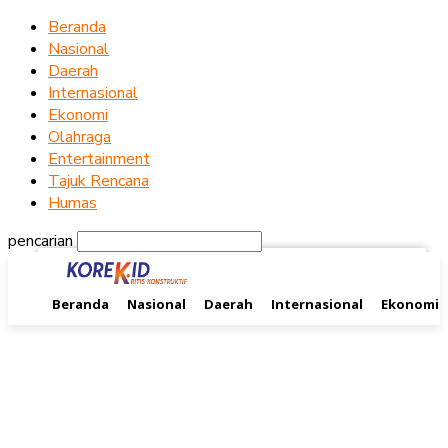
Beranda
PASSWORD RECOVERY
SIGN IN
Welcome!
Nasional
Daerah
Log into your account
Internasional
Ekonomi
Olahraga
Entertainment
nama pengguna
Tajuk Rencana
Humas
kata sandi Anda
pencarian
Beranda
Nasional
Daerah
Internasional
Ekonomi
Lupa kata sandi Anda?
Memulihkan kata sandi anda