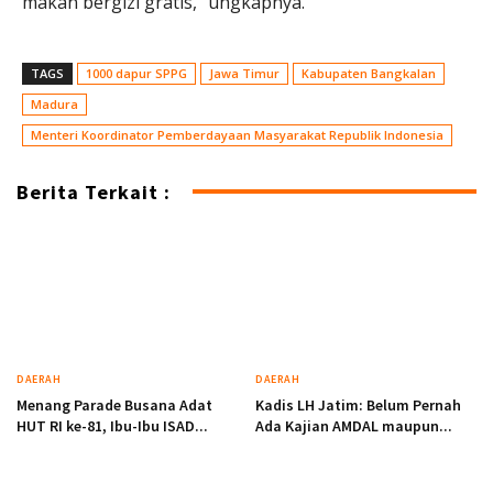
makan bergizi gratis,” ungkapnya.
TAGS
1000 dapur SPPG
Jawa Timur
Kabupaten Bangkalan
Madura
Menteri Koordinator Pemberdayaan Masyarakat Republik Indonesia
Berita Terkait :
DAERAH
DAERAH
Menang Parade Busana Adat
Kadis LH Jatim: Belum Pernah
HUT RI ke-81, Ibu-Ibu ISAD...
Ada Kajian AMDAL maupun...