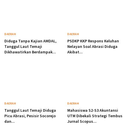
DAERAH
DAERAH
Diduga Tanpa Kajian AMDAL,
PSDKP KKP Respons Keluhan
Tanggul Laut Temaji
Nelayan Soal Abrasi Diduga
Dikhawatirkan Berdampak...
Akibat...
DAERAH
DAERAH
Tanggul Laut Temaji Diduga
Mahasiswa S2-S3 Akuntansi
Picu Abrasi, Pesisir Socorejo
UTM Dibekali Strategi Tembus
dan...
Jurnal Scopus...