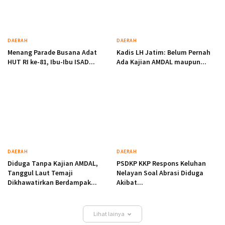
DAERAH
DAERAH
Menang Parade Busana Adat
Kadis LH Jatim: Belum Pernah
HUT RI ke-81, Ibu-Ibu ISAD...
Ada Kajian AMDAL maupun...
DAERAH
DAERAH
Diduga Tanpa Kajian AMDAL,
PSDKP KKP Respons Keluhan
Tanggul Laut Temaji
Nelayan Soal Abrasi Diduga
Dikhawatirkan Berdampak...
Akibat...
Lihat lainya