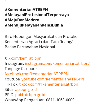
#KementerianATRBPN
#MelayaniProfesionalTerpercaya
#MajuDanModern
#MenujuPelayananKelasDunia
Biro Hubungan Masyarakat dan Protokol
Kementerian Agraria dan Tata Ruang/
Badan Pertanahan Nasional
X:
x.com/kem_atrbpn
Instagram:
instagram.com/kementerian.atrbpn/
Fanpage facebook:
facebook.com/kementerianATRBPN
Youtube:
youtube.com/KementerianATRBPN
TikTok:
tiktok.com/@kementerian.atrbpn
Situs:
atrbpn.go.id
PPID:
ppid.atrbpn.go.id
WhatsApp Pengaduan: 0811-1068-0000