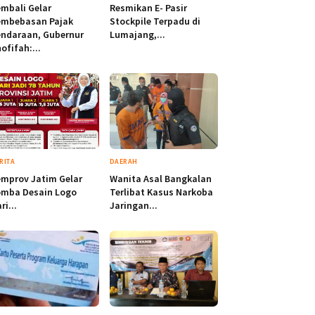
mbali Gelar
Resmikan E- Pasir
embebasan Pajak
Stockpile Terpadu di
ndaraan, Gubernur
Lumajang,...
ofifah:...
RITA
DAERAH
mprov Jatim Gelar
Wanita Asal Bangkalan
omba Desain Logo
Terlibat Kasus Narkoba
ri...
Jaringan...