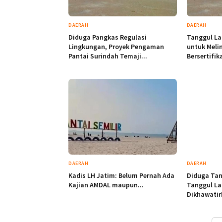
DAERAH
DAERAH
Diduga Pangkas Regulasi
Tanggul La
Lingkungan, Proyek Pengaman
untuk Meli
Pantai Surindah Temaji...
Bersertifika
DAERAH
DAERAH
Kadis LH Jatim: Belum Pernah Ada
Diduga Tan
Kajian AMDAL maupun...
Tanggul La
Dikhawatir