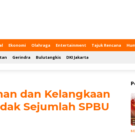
al
Ekonomi
Olahraga
Entertainment
Tajuk Rencana
Hum
tan
Gerindra
Bulutangkis
DKI Jakarta
P
an dan Kelangkaan
idak Sejumlah SPBU
BE