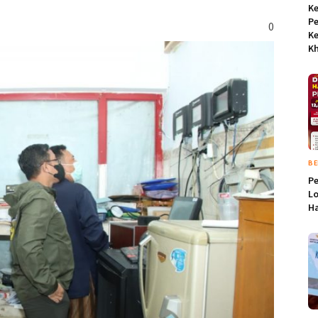
Ke
P
0
Ke
Kh
BE
Pe
L
Ha