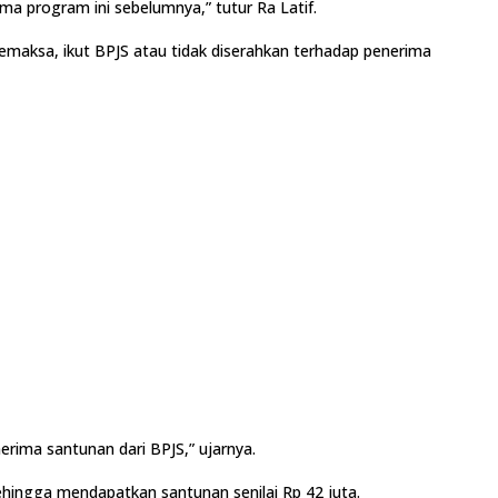
ima program ini sebelumnya,” tutur Ra Latif.
 memaksa, ikut BPJS atau tidak diserahkan terhadap penerima
erima santunan dari BPJS,” ujarnya.
ehingga mendapatkan santunan senilai Rp 42 juta.