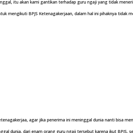
ninggal, itu akan kami gantikan terhadap guru ngaji yang tidak mener
 untuk mengikuti BPJS Ketenagakerjaan, dalam hal ini pihaknya tidak
etenagakerjaa, agar jika penerima ini meninggal dunia nanti bisa men
al dunia, dari enam orang guru ngaji tersebut karena ikut BPJS, s