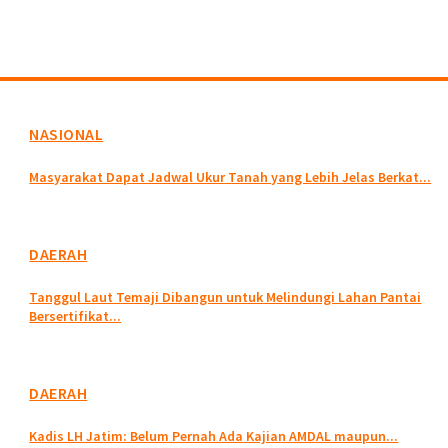
NASIONAL
Masyarakat Dapat Jadwal Ukur Tanah yang Lebih Jelas Berkat...
DAERAH
Tanggul Laut Temaji Dibangun untuk Melindungi Lahan Pantai
Bersertifikat...
DAERAH
Kadis LH Jatim: Belum Pernah Ada Kajian AMDAL maupun...