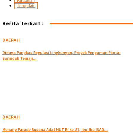
Ra Latif
Terupdate
Berita Terkait :
DAERAH
Diduga Pangkas Regulasi Lingkungan, Proyek Pengaman Pantai
Surindah Temaji...
DAERAH
Menang Parade Busana Adat HUT RI ke-81, Ibu-Ibu ISAD...