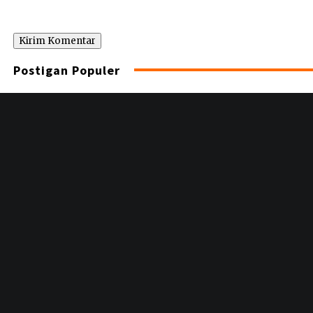
Postigan Populer
Informasi
Disclaimer
Redaksi
Tentang kami
Pedoman Media Siber
Ikuti Kami
instagram
Youtube
Tiktok