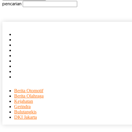
pencarian
Beranda
Nasional
Daerah
Internasional
Ekonomi
Olahraga
Entertainment
Tajuk Rencana
Humas
Berita Otomotif
Berita Olahraga
Kejahatan
Gerindra
Bulutangkis
DKI Jakarta