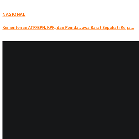
NASIONAL
Kementerian ATR/BPN, KPK, dan Pemda Jawa Barat Sepakati Kerja...
BERITA
Antusiasme Tinggi Warnai G-Olympiad 2025 di Genza...
DAERAH
Wakili Madura Dalam Event Parlemen Remaja, Syagafa...
BERITA
Dewan Minta DLH segera atasi Benang Kusut...