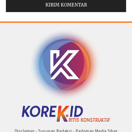
© Copyright 2025 -
Madura Go Digital
Disclaimer
-
Susunan Redaksi
-
Pedoman Media Siber