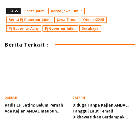
TAGS
Berita Jatim
Berita Jawa Timur
Berita Pj Gubernur Jatim
Jawa Timur
Otoda XXVIII
Pj Gubernur Adhy
Pj Gubernur Jatim
Surabaya
Berita Terkait :
DAERAH
DAERAH
Kadis LH Jatim: Belum Pernah
Diduga Tanpa Kajian AMDAL,
Ada Kajian AMDAL maupun...
Tanggul Laut Temaji
Dikhawatirkan Berdampak...