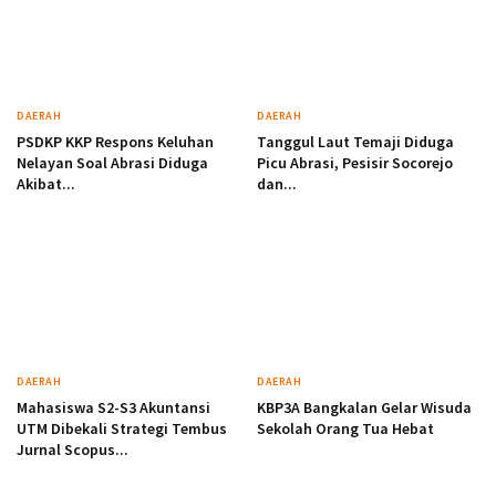
DAERAH
DAERAH
PSDKP KKP Respons Keluhan
Tanggul Laut Temaji Diduga
Nelayan Soal Abrasi Diduga
Picu Abrasi, Pesisir Socorejo
Akibat...
dan...
DAERAH
DAERAH
Mahasiswa S2-S3 Akuntansi
KBP3A Bangkalan Gelar Wisuda
UTM Dibekali Strategi Tembus
Sekolah Orang Tua Hebat
Jurnal Scopus...