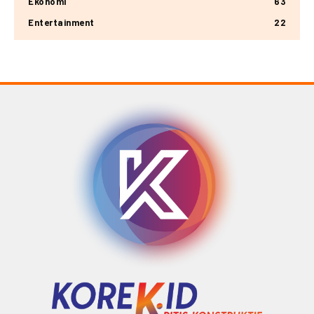
Ekonomi
63
Entertainment
22
© Copyright 2025 -
Madura Go Digital